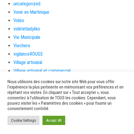
uncategorized
Venir en Martinique
Video
vidététladjéko
Vie Municipale
Viechere
vigilanceROUGE
Village artisanal
Village artisanal et commercial
ville de la trinité
Nous utilisons des cookies sur notre site Web pour vous offrir
l'expérience la plus pertinente en mémorisant vos préférences et en
villedelesansesdarlet
répétant vos visites. En cliquant sur « Tout accepter », vous
voiles
consentez à l'utilisation de TOUS les cookies. Cependant, vous
pouvez visiter les « Paramètres des cookies » pour fournir un
voitures en papier
consentement contrôlé.
vote
Cookie Settings
Yolibébé
Accept All