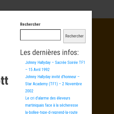
Rechercher
Rechercher
Les dernières infos:
Johnny Hallyday – Sacrée Soirée TF1
– 15 Avril 1992
tt
Johnny Hallyday invité d’honneur –
Star Academy (TF1) – 2 Novembre
2002
Le cri d’alarme des éleveurs
martiniquais face à la sécheresse
la-bollee-type-d-reprend-la-route