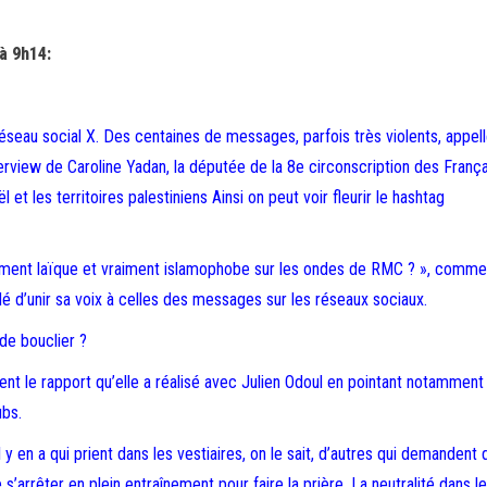
à 9h14:
seau social X. Des centaines de messages, parfois très violents, appell
terview de Caroline Yadan, la députée de la 8e circonscription des França
t les territoires palestiniens Ainsi on peut voir fleurir le hashtag
sement laïque et vraiment islamophobe sur les ondes de RMC ? », comme
 d’unir sa voix à celles des messages sur les réseaux sociaux.
 de bouclier ?
ent le rapport qu’elle a réalisé avec Julien Odoul en pointant notamment
ubs.
 y en a qui prient dans les vestiaires, on le sait, d’autres qui demandent
s’arrêter en plein entraînement pour faire la prière. La neutralité dans l