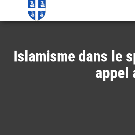
Echos de
Information
locale de
Martinique
Martinique
Islamisme dans le sp
appel 