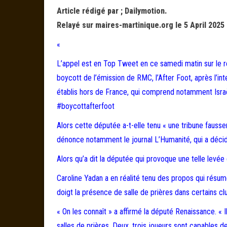
Article rédigé par ; Dailymotion.
Relayé sur maires-martinique.org le 5 April 2025 
«
L’appel est en Top Tweet en ce samedi matin sur le ré
boycott de l’émission de RMC, l’After Foot, après l’in
établis hors de France, qui comprend notamment Israël e
#boycottafterfoot
Alors cette députée a-t-elle tenu « une tribune faus
dénonce notamment le journal L’Humanité, qui a décidé
Alors qu’a dit la députée qui provoque une telle levée
Caroline Yadan a en réalité tenu des propos qui résum
doigt la présence de salle de prières dans certains cl
« On les connaît » a affirmé la député Renaissance. « Il
salles de prières. Deux, trois joueurs sont capables de 