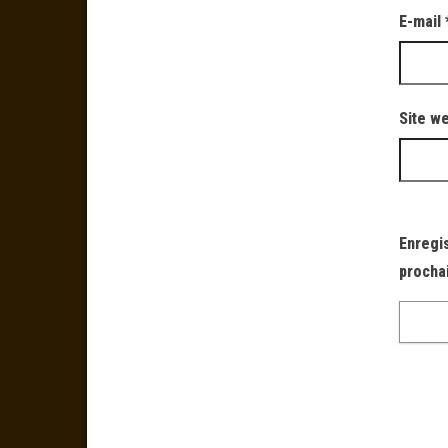
E-mail
Site w
Enregi
procha