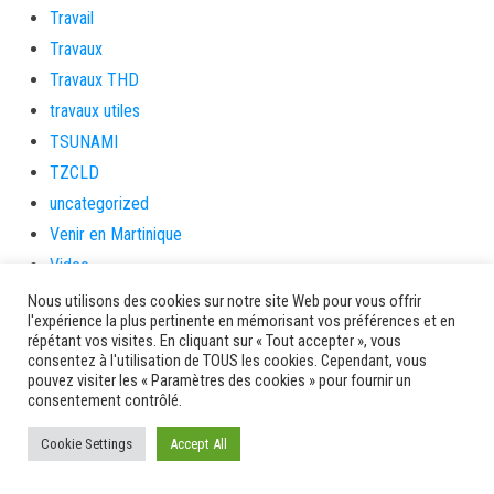
Travail
Travaux
Travaux THD
travaux utiles
TSUNAMI
TZCLD
uncategorized
Venir en Martinique
Video
vidététladjéko
Nous utilisons des cookies sur notre site Web pour vous offrir
l'expérience la plus pertinente en mémorisant vos préférences et en
Vie Municipale
répétant vos visites. En cliquant sur « Tout accepter », vous
Viechere
consentez à l'utilisation de TOUS les cookies. Cependant, vous
pouvez visiter les « Paramètres des cookies » pour fournir un
vigilanceROUGE
consentement contrôlé.
Village artisanal
Cookie Settings
Accept All
Village artisanal et commercial
ville de la trinité