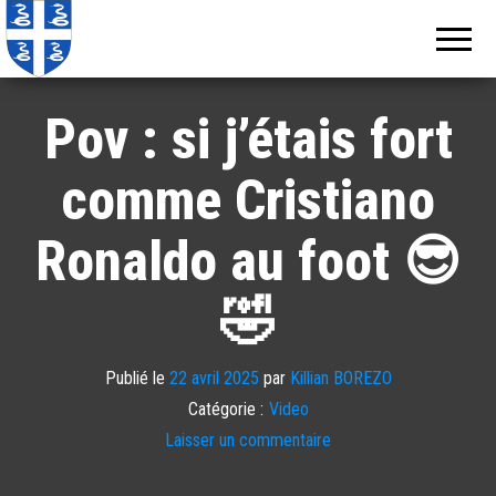
Echos de
Information
locale de
Martinique
Martinique
Pov : si j’étais fort
comme Cristiano
Ronaldo au foot 😎
🤣
Publié le
22 avril 2025
par
Killian BOREZO
Catégorie :
Video
Laisser un commentaire