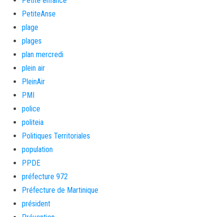
Petite enfance
PetiteAnse
plage
plages
plan mercredi
plein air
PleinAir
PMI
police
politeia
Politiques Territoriales
population
PPDE
préfecture 972
Préfecture de Martinique
président