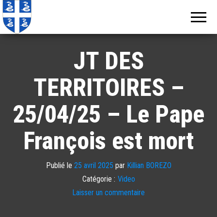
Echos de
Information
locale de
Martinique
Martinique
JT DES
TERRITOIRES –
25/04/25 – Le Pape
François est mort
Publié le
25 avril 2025
par
Killian BOREZO
Catégorie :
Video
Laisser un commentaire