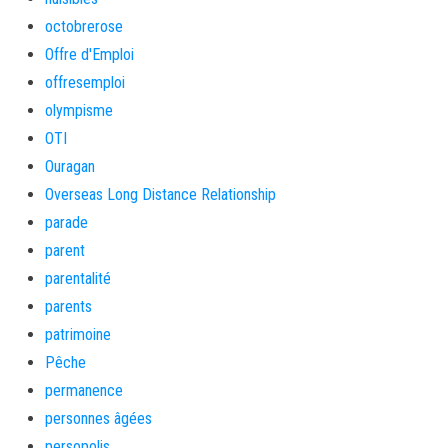
octobrerose
Offre d'Emploi
offresemploi
olympisme
OTI
Ouragan
Overseas Long Distance Relationship
parade
parent
parentalité
parents
patrimoine
Pêche
permanence
personnes âgées
persopolis