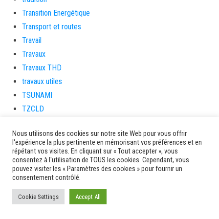
Transition Energétique
Transport et routes
Travail
Travaux
Travaux THD
travaux utiles
TSUNAMI
TZCLD
uncategorized
Nous utilisons des cookies sur notre site Web pour vous offrir
Venir en Martinique
l'expérience la plus pertinente en mémorisant vos préférences et en
Video
répétant vos visites. En cliquant sur « Tout accepter », vous
consentez à l'utilisation de TOUS les cookies. Cependant, vous
vidététladjéko
pouvez visiter les « Paramètres des cookies » pour fournir un
Vie Municipale
consentement contrôlé.
Viechere
Cookie Settings
Accept All
vigilanceROUGE
Village artisanal