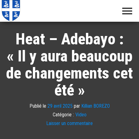
Echos de
Information
locale de
Martinique
Martinique
Heat – Adebayo :
« Il y aura beaucoup
de changements cet
été »
Publié le
29 avril 2025
par
Killian BOREZO
Catégorie :
Video
Laisser un commentaire