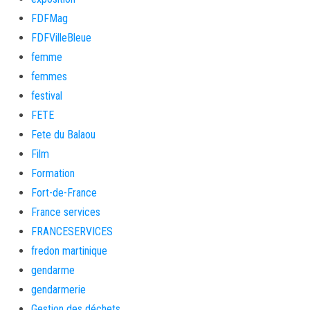
FDFMag
FDFVilleBleue
femme
femmes
festival
FETE
Fete du Balaou
Film
Formation
Fort-de-France
France services
FRANCESERVICES
fredon martinique
gendarme
gendarmerie
Gestion des déchets