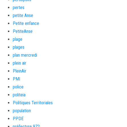
pertes
petite Anse
Petite enfance
PetiteAnse
plage
plages
plan mercredi
plein air
PleinAir
PMI
police
politeia
Politiques Territoriales
population
PPDE
préfecture 972