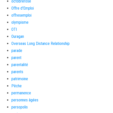
octobrerose
Offre d'Emploi
offresemploi
olympisme
OTI
Ouragan
Overseas Long Distance Relationship
parade
parent
parentalité
parents
patrimoine
Pêche
permanence
personnes âgées
persopolis