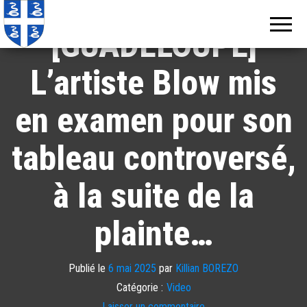
Echos de
Information
locale de
Martinique
[GUADELOUPE]
Martinique
L’artiste Blow mis
en examen pour son
tableau controversé,
à la suite de la
plainte…
Publié le
6 mai 2025
par
Killian BOREZO
Catégorie :
Video
Laisser un commentaire