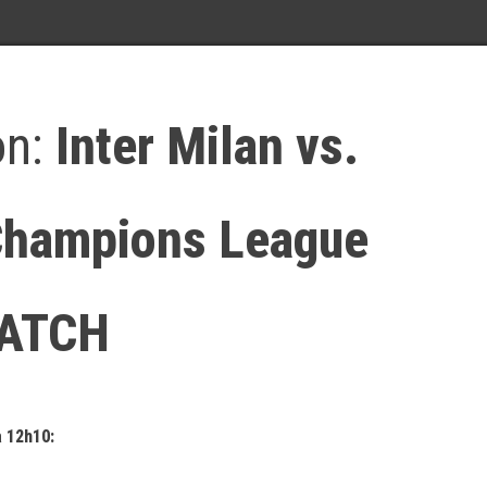
on:
Inter Milan vs.
Champions League
MATCH
à 12h10: