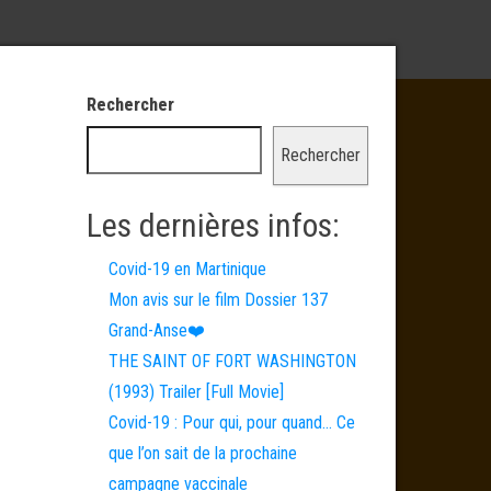
Rechercher
Rechercher
Les dernières infos:
Covid-19 en Martinique
Mon avis sur le film Dossier 137
Grand-Anse❤️
THE SAINT OF FORT WASHINGTON
(1993) Trailer [Full Movie]
Covid-19 : Pour qui, pour quand… Ce
que l’on sait de la prochaine
campagne vaccinale