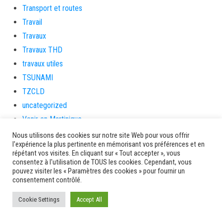
Transport et routes
Travail
Travaux
Travaux THD
travaux utiles
TSUNAMI
TZCLD
uncategorized
Venir en Martinique
Video
Nous utilisons des cookies sur notre site Web pour vous offrir
l'expérience la plus pertinente en mémorisant vos préférences et en
vidététladjéko
répétant vos visites. En cliquant sur « Tout accepter », vous
Vie Municipale
consentez à l'utilisation de TOUS les cookies. Cependant, vous
pouvez visiter les « Paramètres des cookies » pour fournir un
Viechere
consentement contrôlé.
vigilanceROUGE
Cookie Settings
Accept All
Village artisanal
Village artisanal et commercial