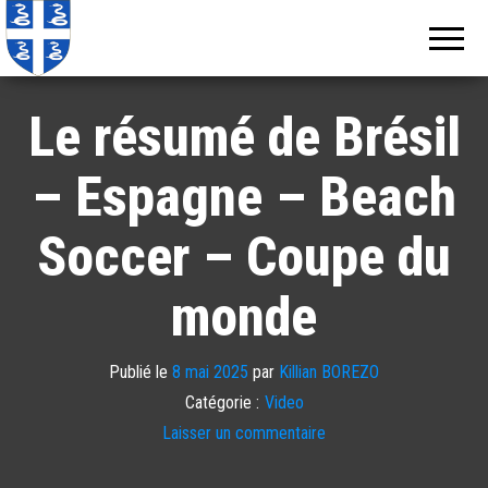
Echos de
Information
locale de
Martinique
Martinique
Le résumé de Brésil
– Espagne – Beach
Soccer – Coupe du
monde
Publié le
8 mai 2025
par
Killian BOREZO
Catégorie :
Video
Laisser un commentaire