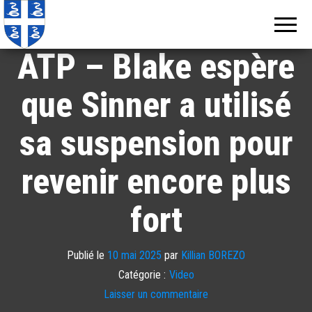
Echos de
Information
locale de
Martinique
Martinique
ATP – Blake espère
que Sinner a utilisé
sa suspension pour
revenir encore plus
fort
Publié le
10 mai 2025
par
Killian BOREZO
Catégorie :
Video
Laisser un commentaire