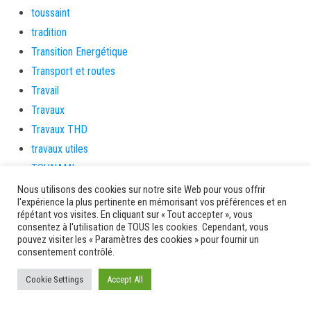
toussaint
tradition
Transition Energétique
Transport et routes
Travail
Travaux
Travaux THD
travaux utiles
TSUNAMI
TZCLD
Nous utilisons des cookies sur notre site Web pour vous offrir
l'expérience la plus pertinente en mémorisant vos préférences et en
uncategorized
répétant vos visites. En cliquant sur « Tout accepter », vous
Venir en Martinique
consentez à l'utilisation de TOUS les cookies. Cependant, vous
pouvez visiter les « Paramètres des cookies » pour fournir un
Video
consentement contrôlé.
vidététladjéko
Cookie Settings
Accept All
Vie Municipale
Viechere