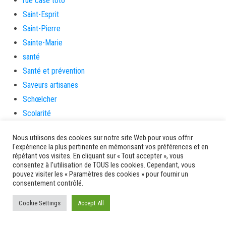
rue case toto
Saint-Esprit
Saint-Pierre
Sainte-Marie
santé
Santé et prévention
Saveurs artisanes
Schœlcher
Scolarité
sécurité
Nous utilisons des cookies sur notre site Web pour vous offrir
Séniors
l'expérience la plus pertinente en mémorisant vos préférences et en
Service culture, sport et associations
répétant vos visites. En cliquant sur « Tout accepter », vous
consentez à l'utilisation de TOUS les cookies. Cependant, vous
Service de l'urbanisme
pouvez visiter les « Paramètres des cookies » pour fournir un
consentement contrôlé.
Services
sinistrés
Cookie Settings
Accept All
social