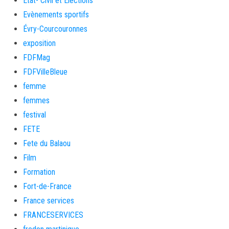
Etat- Civil et Elections
Evènements sportifs
Évry-Courcouronnes
exposition
FDFMag
FDFVilleBleue
femme
femmes
festival
FETE
Fete du Balaou
Film
Formation
Fort-de-France
France services
FRANCESERVICES