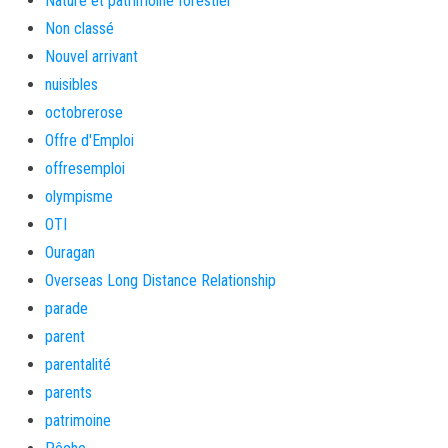
Nature et patrimoine forestier
Non classé
Nouvel arrivant
nuisibles
octobrerose
Offre d'Emploi
offresemploi
olympisme
OTI
Ouragan
Overseas Long Distance Relationship
parade
parent
parentalité
parents
patrimoine