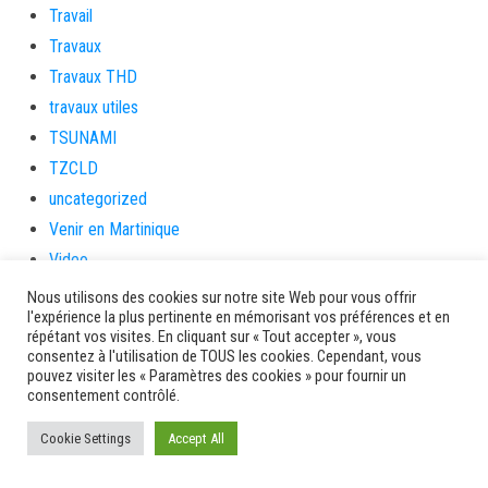
Travail
Travaux
Travaux THD
travaux utiles
TSUNAMI
TZCLD
uncategorized
Venir en Martinique
Video
vidététladjéko
Nous utilisons des cookies sur notre site Web pour vous offrir
l'expérience la plus pertinente en mémorisant vos préférences et en
Vie Municipale
répétant vos visites. En cliquant sur « Tout accepter », vous
Viechere
consentez à l'utilisation de TOUS les cookies. Cependant, vous
pouvez visiter les « Paramètres des cookies » pour fournir un
vigilanceROUGE
consentement contrôlé.
Village artisanal
Cookie Settings
Accept All
Village artisanal et commercial
ville de la trinité