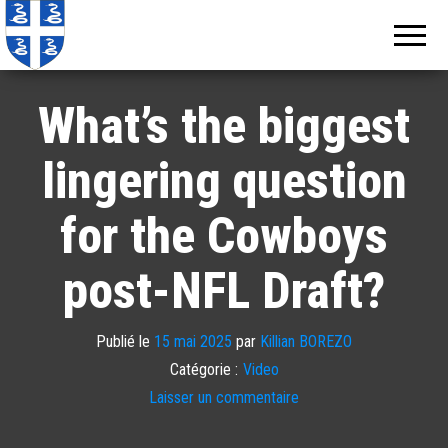
Echos de
Information
locale de
Martinique
Martinique
What’s the biggest
lingering question
for the Cowboys
post-NFL Draft?
Publié le
15 mai 2025
par
Killian BOREZO
Catégorie :
Video
Laisser un commentaire