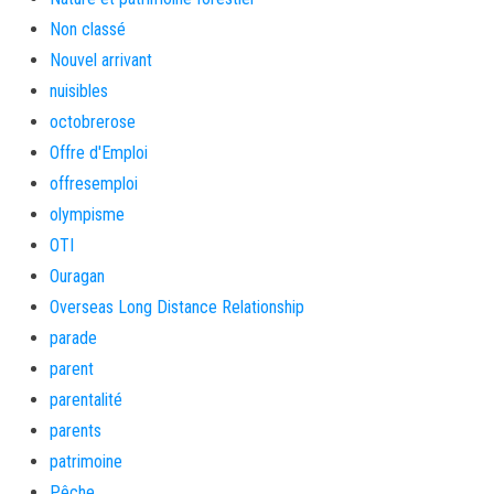
Non classé
Nouvel arrivant
nuisibles
octobrerose
Offre d'Emploi
offresemploi
olympisme
OTI
Ouragan
Overseas Long Distance Relationship
parade
parent
parentalité
parents
patrimoine
Pêche