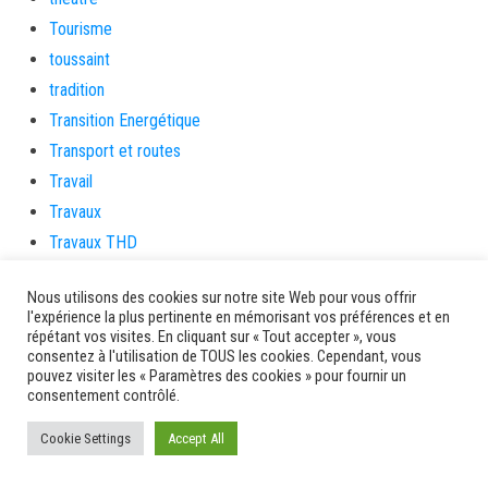
Tourisme
toussaint
tradition
Transition Energétique
Transport et routes
Travail
Travaux
Travaux THD
travaux utiles
Nous utilisons des cookies sur notre site Web pour vous offrir
TSUNAMI
l'expérience la plus pertinente en mémorisant vos préférences et en
TZCLD
répétant vos visites. En cliquant sur « Tout accepter », vous
consentez à l'utilisation de TOUS les cookies. Cependant, vous
uncategorized
pouvez visiter les « Paramètres des cookies » pour fournir un
Venir en Martinique
consentement contrôlé.
Video
Cookie Settings
Accept All
vidététladjéko
Vie Municipale