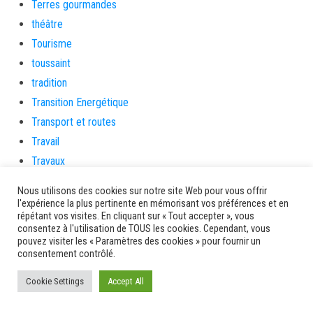
Terres gourmandes
théâtre
Tourisme
toussaint
tradition
Transition Energétique
Transport et routes
Travail
Travaux
Travaux THD
Nous utilisons des cookies sur notre site Web pour vous offrir
travaux utiles
l'expérience la plus pertinente en mémorisant vos préférences et en
répétant vos visites. En cliquant sur « Tout accepter », vous
TSUNAMI
consentez à l'utilisation de TOUS les cookies. Cependant, vous
TZCLD
pouvez visiter les « Paramètres des cookies » pour fournir un
consentement contrôlé.
uncategorized
Venir en Martinique
Cookie Settings
Accept All
Video