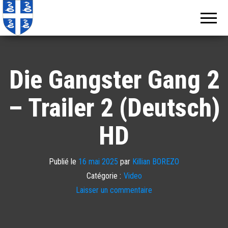
Echos de
Information
locale de
Martinique
Martinique
Die Gangster Gang 2
– Trailer 2 (Deutsch)
HD
Publié le
16 mai 2025
par
Killian BOREZO
Catégorie :
Video
Laisser un commentaire