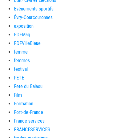
Etat- Civil et Elections
Evènements sportifs
Évry-Courcouronnes
exposition
FDFMag
FDFVilleBleue
femme
femmes
festival
FETE
Fete du Balaou
Film
Formation
Fort-de-France
France services
FRANCESERVICES