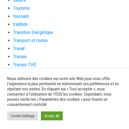
théâtre
Tourisme
toussaint
tradition
Transition Energétique
Transport et routes
Travail
Travaux
Travaux THD
travaux utiles
Nous utilisons des cookies sur notre site Web pour vous offrir
TSUNAMI
l'expérience la plus pertinente en mémorisant vos préférences et en
TZCLD
répétant vos visites. En cliquant sur « Tout accepter », vous
consentez à l'utilisation de TOUS les cookies. Cependant, vous
uncategorized
pouvez visiter les « Paramètres des cookies » pour fournir un
consentement contrôlé.
Venir en Martinique
Video
Cookie Settings
Accept All
vidététladjéko