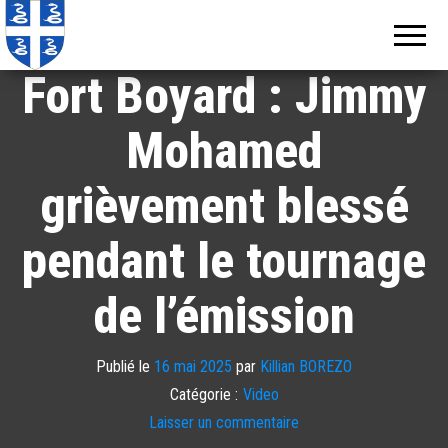
Echos de
Information
locale de
Martinique
Martinique
Fort Boyard : Jimmy
Mohamed
grièvement blessé
pendant le tournage
de l’émission
Publié le
16 mai 2025
par
Killian BOREZO
Catégorie :
Video
Laisser un commentaire