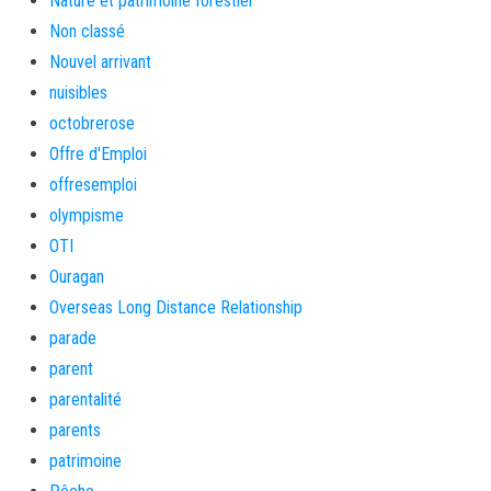
Nature et patrimoine forestier
Non classé
Nouvel arrivant
nuisibles
octobrerose
Offre d'Emploi
offresemploi
olympisme
OTI
Ouragan
Overseas Long Distance Relationship
parade
parent
parentalité
parents
patrimoine