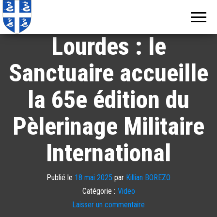
Echos de
Information
locale de
Martinique
Martinique
Lourdes : le
Sanctuaire accueille
la 65e édition du
Pèlerinage Militaire
International
Publié le
18 mai 2025
par
Killian BOREZO
Catégorie :
Video
Laisser un commentaire