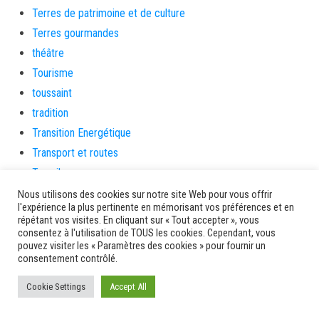
Terres de patrimoine et de culture
Terres gourmandes
théâtre
Tourisme
toussaint
tradition
Transition Energétique
Transport et routes
Travail
Travaux
Nous utilisons des cookies sur notre site Web pour vous offrir
l'expérience la plus pertinente en mémorisant vos préférences et en
Travaux THD
répétant vos visites. En cliquant sur « Tout accepter », vous
travaux utiles
consentez à l'utilisation de TOUS les cookies. Cependant, vous
pouvez visiter les « Paramètres des cookies » pour fournir un
TSUNAMI
consentement contrôlé.
TZCLD
Cookie Settings
Accept All
uncategorized
Venir en Martinique