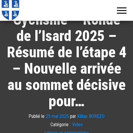
Echos de
Information
locale de
Martinique
Cyclisme – Ronde
Martinique
de l’Isard 2025 –
Résumé de l’étape 4
– Nouvelle arrivée
au sommet décisive
pour…
Publié le
25 mai 2025
par
Killian BOREZO
Catégorie :
Video
Laisser un commentaire