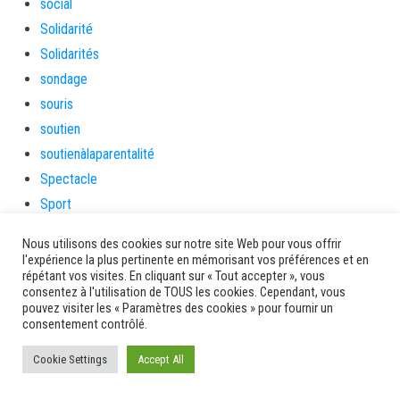
social
Solidarité
Solidarités
sondage
souris
soutien
soutienàlaparentalité
Spectacle
Sport
Sports de nature
Nous utilisons des cookies sur notre site Web pour vous offrir
stage
l'expérience la plus pertinente en mémorisant vos préférences et en
répétant vos visites. En cliquant sur « Tout accepter », vous
Survie
consentez à l'utilisation de TOUS les cookies. Cependant, vous
tambour
pouvez visiter les « Paramètres des cookies » pour fournir un
consentement contrôlé.
tambours
tempetetropicale
Cookie Settings
Accept All
Terres de patrimoine et de culture