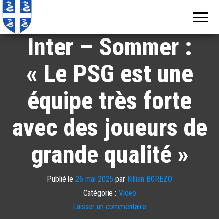
Echos de
Information
locale de
Martinique
Martinique
Inter – Sommer :
« Le PSG est une
équipe très forte
avec des joueurs de
grande qualité »
Publié le
26 mai 2025
par
Killian BOREZO
Catégorie :
Video
Laisser un commentaire