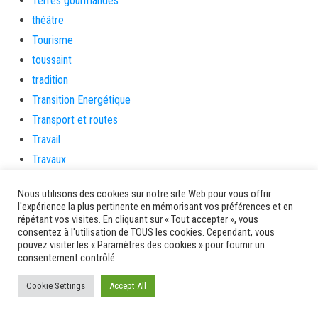
Terres gourmandes
théâtre
Tourisme
toussaint
tradition
Transition Energétique
Transport et routes
Travail
Travaux
Travaux THD
Nous utilisons des cookies sur notre site Web pour vous offrir
travaux utiles
l'expérience la plus pertinente en mémorisant vos préférences et en
TSUNAMI
répétant vos visites. En cliquant sur « Tout accepter », vous
consentez à l'utilisation de TOUS les cookies. Cependant, vous
TZCLD
pouvez visiter les « Paramètres des cookies » pour fournir un
consentement contrôlé.
uncategorized
Venir en Martinique
Cookie Settings
Accept All
Video