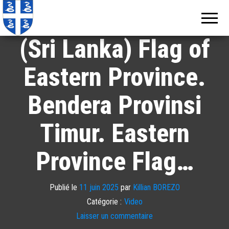
Echos de
Information
locale de
Martinique
Martinique
(Sri Lanka) Flag of
Eastern Province.
Bendera Provinsi
Timur. Eastern
Province Flag…
Publié le
11 juin 2025
par
Killian BOREZO
Catégorie :
Video
Laisser un commentaire