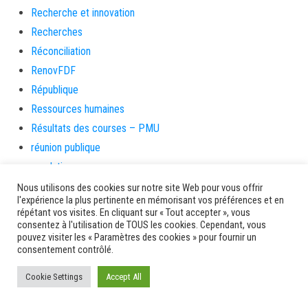
Recherche et innovation
Recherches
Réconciliation
RenovFDF
République
Ressources humaines
Résultats des courses – PMU
réunion publique
revolution
Rhum
Nous utilisons des cookies sur notre site Web pour vous offrir
l'expérience la plus pertinente en mémorisant vos préférences et en
Rivière-Pilote
répétant vos visites. En cliquant sur « Tout accepter », vous
Rivière-Salée
consentez à l'utilisation de TOUS les cookies. Cependant, vous
pouvez visiter les « Paramètres des cookies » pour fournir un
rongeurs
consentement contrôlé.
rue case toto
Cookie Settings
Accept All
Saint-Esprit
Saint-Pierre