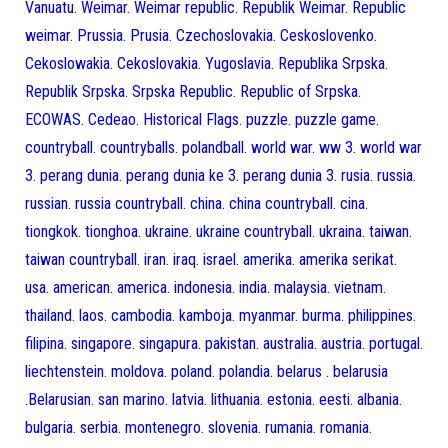
Vanuatu. Weimar. Weimar republic. Republik Weimar. Republic
weimar. Prussia. Prusia. Czechoslovakia. Ceskoslovenko.
Cekoslowakia. Cekoslovakia. Yugoslavia. Republika Srpska.
Republik Srpska. Srpska Republic. Republic of Srpska.
ECOWAS. Cedeao. Historical Flags. puzzle. puzzle game.
countryball. countryballs. polandball. world war. ww 3. world war
3. perang dunia. perang dunia ke 3. perang dunia 3. rusia. russia.
russian. russia countryball. china. china countryball. cina.
tiongkok. tionghoa. ukraine. ukraine countryball. ukraina. taiwan.
taiwan countryball. iran. iraq. israel. amerika. amerika serikat.
usa. american. america. indonesia. india. malaysia. vietnam.
thailand. laos. cambodia. kamboja. myanmar. burma. philippines.
filipina. singapore. singapura. pakistan. australia. austria. portugal.
liechtenstein. moldova. poland. polandia. belarus . belarusia
.Belarusian. san marino. latvia. lithuania. estonia. eesti. albania.
bulgaria. serbia. montenegro. slovenia. rumania. romania.