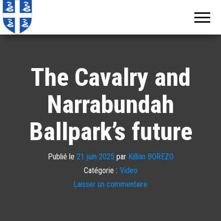
Echos de
Information
locale de
Martinique
Martinique
The Cavalry and
Narrabundah
Ballpark’s future
Publié le
21 juin 2025
par
Killian BOREZO
Catégorie :
Video
Laisser un commentaire