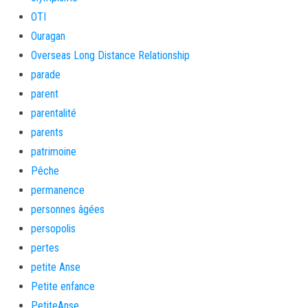
OTI
Ouragan
Overseas Long Distance Relationship
parade
parent
parentalité
parents
patrimoine
Pêche
permanence
personnes âgées
persopolis
pertes
petite Anse
Petite enfance
PetiteAnse