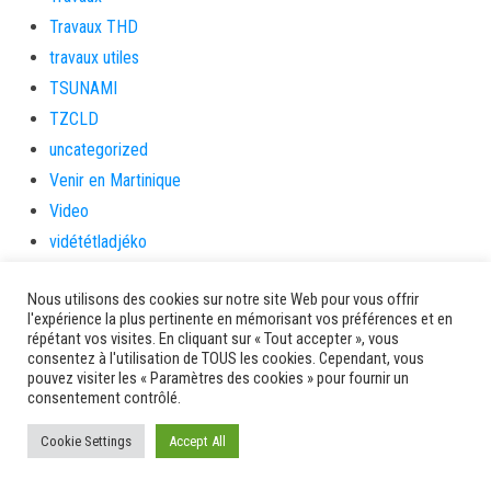
Travaux THD
travaux utiles
TSUNAMI
TZCLD
uncategorized
Venir en Martinique
Video
vidététladjéko
Vie Municipale
Nous utilisons des cookies sur notre site Web pour vous offrir
Viechere
l'expérience la plus pertinente en mémorisant vos préférences et en
vigilanceROUGE
répétant vos visites. En cliquant sur « Tout accepter », vous
consentez à l'utilisation de TOUS les cookies. Cependant, vous
Village artisanal
pouvez visiter les « Paramètres des cookies » pour fournir un
Village artisanal et commercial
consentement contrôlé.
ville de la trinité
Cookie Settings
Accept All
villedelesansesdarlet
voiles