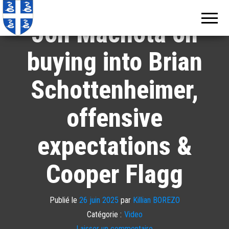
Echos de
Information
locale de
Martinique
Jon Machota on
Martinique
buying into Brian
Schottenheimer,
offensive
expectations &
Cooper Flagg
Publié le
26 juin 2025
par
Killian BOREZO
Catégorie :
Video
Laisser un commentaire