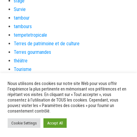
stage
Survie
tambour
tambours
tempetetropicale
Terres de patrimoine et de culture
Terres gourmandes
théâtre
Tourisme
toussaint
Nous utilisons des cookies sur notre site Web pour vous offrir
tradition
l'expérience la plus pertinente en mémorisant vos préférences et en
répétant vos visites. En cliquant sur « Tout accepter », vous
Transition Energétique
consentez à l'utilisation de TOUS les cookies. Cependant, vous
Transport et routes
pouvez visiter les « Paramètres des cookies » pour fournir un
consentement contrôlé.
Travail
Travaux
Cookie Settings
Accept All
Travaux THD