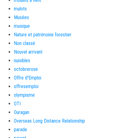
moulins à vent
mulots
Musées
musique
Nature et patrimoine forestier
Non classé
Nouvel arrivant
nuisibles
octobrerose
Offre d'Emploi
offresemploi
olympisme
OTI
Ouragan
Overseas Long Distance Relationship
parade