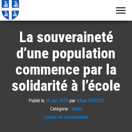
Echos de
Information
locale de
Martinique
Martinique
La souveraineté
d’une population
commence par la
solidarité à l’école
Publié le
26 juin 2025
par
Killian BOREZO
Catégorie :
Video
Laisser un commentaire