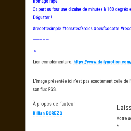
fromage râpé.
Ca part au four une dizaine de minutes à 180 degrés e
Déguster !
#recettesimple #tomatesfarcies #oeufcocotte #rece
—————
»
Lien complémentaire:
https://www.dailymotion.co
L’image présentée ici n’est pas exactement celle de l’
son flux RSS.
À propos de l’auteur
Lais
Killian BOREZO
Votre a
*