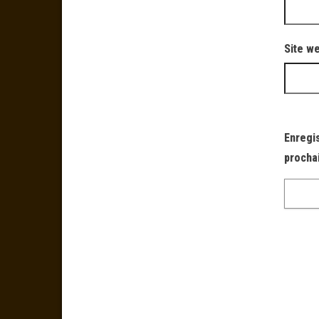
Site w
Enregi
procha