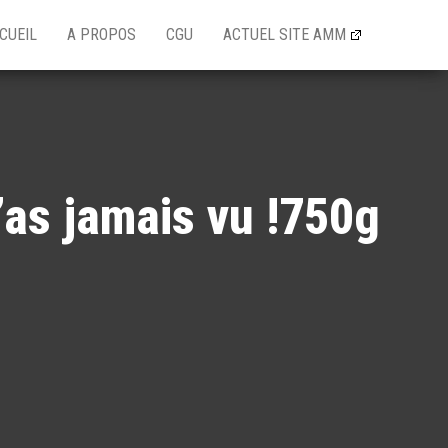
CUEIL
A PROPOS
CGU
ACTUEL SITE AMM
’as jamais vu !750g