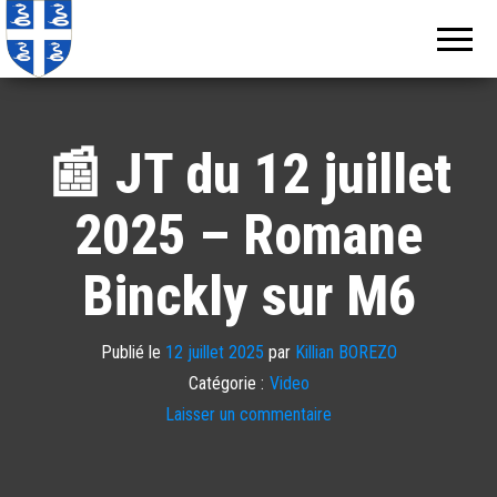
Echos de
Information
locale de
Martinique
Martinique
📰 JT du 12 juillet
2025 – Romane
Binckly sur M6
Publié le
12 juillet 2025
par
Killian BOREZO
Catégorie :
Video
Laisser un commentaire