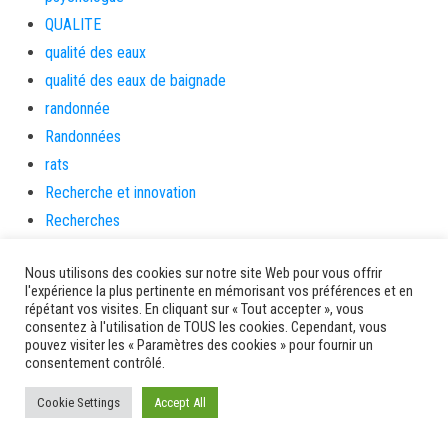
QUALITE
qualité des eaux
qualité des eaux de baignade
randonnée
Randonnées
rats
Recherche et innovation
Recherches
Réconciliation
Nous utilisons des cookies sur notre site Web pour vous offrir
RenovFDF
l'expérience la plus pertinente en mémorisant vos préférences et en
République
répétant vos visites. En cliquant sur « Tout accepter », vous
consentez à l'utilisation de TOUS les cookies. Cependant, vous
Ressources humaines
pouvez visiter les « Paramètres des cookies » pour fournir un
Résultats des courses – PMU
consentement contrôlé.
réunion publique
Cookie Settings
Accept All
revolution
Rhum