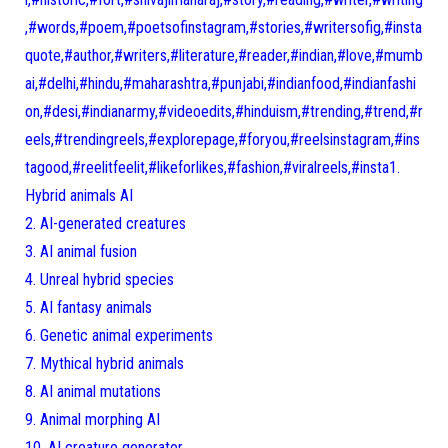
,#words,#poem,#poetsofinstagram,#stories,#writersofig,#insta
quote,#author,#writers,#literature,#reader,#indian,#love,#mumb
ai,#delhi,#hindu,#maharashtra,#punjabi,#indianfood,#indianfashi
on,#desi,#indianarmy,#videoedits,#hinduism,#trending,#trend,#r
eels,#trendingreels,#explorepage,#foryou,#reelsinstagram,#ins
tagood,#reelitfeelit,#likeforlikes,#fashion,#viralreels,#insta1.
Hybrid animals AI
2. AI-generated creatures
3. AI animal fusion
4. Unreal hybrid species
5. AI fantasy animals
6. Genetic animal experiments
7. Mythical hybrid animals
8. AI animal mutations
9. Animal morphing AI
10. AI creature generator