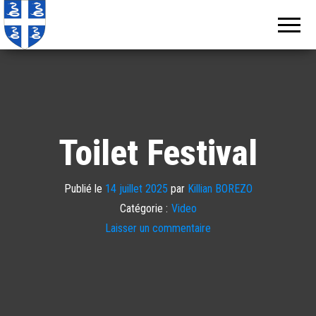
Echos de
Information
locale de
Martinique
Martinique
Toilet Festival
Publié le
14 juillet 2025
par
Killian BOREZO
Catégorie :
Video
Laisser un commentaire