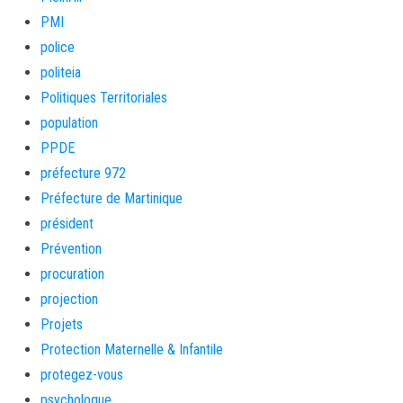
PMI
police
politeia
Politiques Territoriales
population
PPDE
préfecture 972
Préfecture de Martinique
président
Prévention
procuration
projection
Projets
Protection Maternelle & Infantile
protegez-vous
psychologue