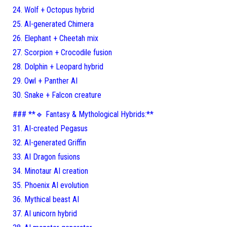
24. Wolf + Octopus hybrid
25. AI-generated Chimera
26. Elephant + Cheetah mix
27. Scorpion + Crocodile fusion
28. Dolphin + Leopard hybrid
29. Owl + Panther AI
30. Snake + Falcon creature
### **🔹 Fantasy & Mythological Hybrids:**
31. AI-created Pegasus
32. AI-generated Griffin
33. AI Dragon fusions
34. Minotaur AI creation
35. Phoenix AI evolution
36. Mythical beast AI
37. AI unicorn hybrid