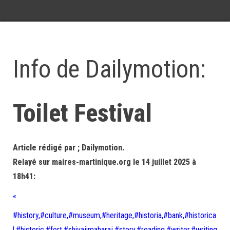
Info de Dailymotion:
Toilet Festival
Article rédigé par ; Dailymotion.
Relayé sur maires-martinique.org le 14 juillet 2025 à
18h41:
«
#history,#culture,#museum,#heritage,#historia,#bank,#historica
l,#historic,#fort,#shivajimaharaj,#story,#reading,#writer,#writing