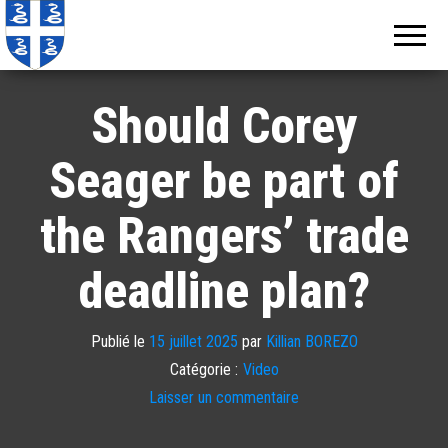
Echos de
Information
locale de
Martinique
Martinique
Should Corey
Seager be part of
the Rangers’ trade
deadline plan?
Publié le
15 juillet 2025
par
Killian BOREZO
Catégorie :
Video
Laisser un commentaire