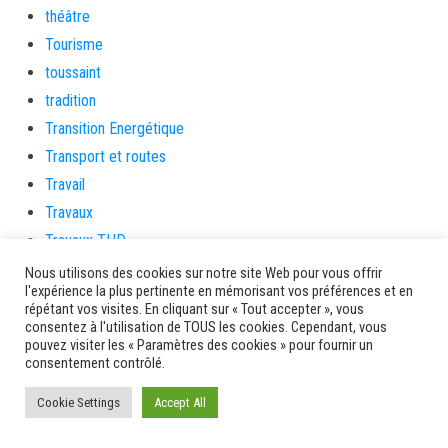
théâtre
Tourisme
toussaint
tradition
Transition Energétique
Transport et routes
Travail
Travaux
Travaux THD
travaux utiles
Nous utilisons des cookies sur notre site Web pour vous offrir
l'expérience la plus pertinente en mémorisant vos préférences et en
TSUNAMI
répétant vos visites. En cliquant sur « Tout accepter », vous
TZCLD
consentez à l'utilisation de TOUS les cookies. Cependant, vous
pouvez visiter les « Paramètres des cookies » pour fournir un
uncategorized
consentement contrôlé.
Venir en Martinique
Cookie Settings
Accept All
Video
vidététladjéko