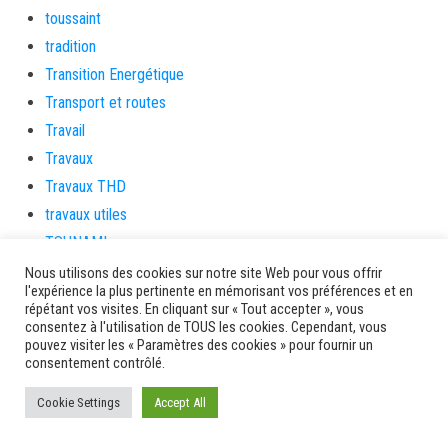
toussaint
tradition
Transition Energétique
Transport et routes
Travail
Travaux
Travaux THD
travaux utiles
TSUNAMI
TZCLD
Nous utilisons des cookies sur notre site Web pour vous offrir
l'expérience la plus pertinente en mémorisant vos préférences et en
uncategorized
répétant vos visites. En cliquant sur « Tout accepter », vous
Venir en Martinique
consentez à l'utilisation de TOUS les cookies. Cependant, vous
pouvez visiter les « Paramètres des cookies » pour fournir un
Video
consentement contrôlé.
vidététladjéko
Cookie Settings
Accept All
Vie Municipale
Viechere