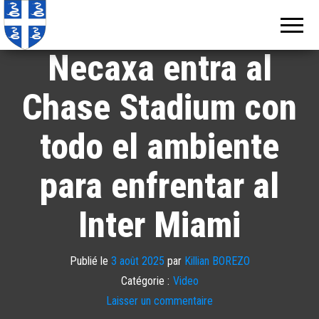
Echos de
Information
locale de
Martinique
Martinique
Necaxa entra al
Chase Stadium con
todo el ambiente
para enfrentar al
Inter Miami
Publié le
3 août 2025
par
Killian BOREZO
Catégorie :
Video
Laisser un commentaire