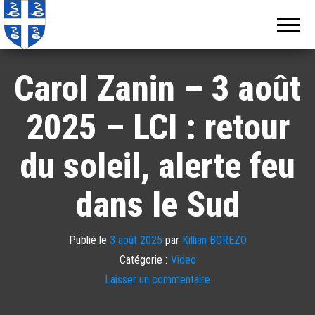
Echos de
Information
locale de
Martinique
Martinique
Carol Zanin – 3 août
2025 – LCI : retour
du soleil, alerte feu
dans le Sud
Publié le
3 août 2025
par
Killian BOREZO
Catégorie :
Video
Laisser un commentaire