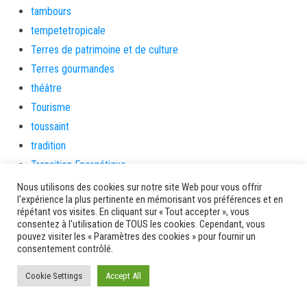
tambours
tempetetropicale
Terres de patrimoine et de culture
Terres gourmandes
théâtre
Tourisme
toussaint
tradition
Transition Energétique
Transport et routes
Nous utilisons des cookies sur notre site Web pour vous offrir
l'expérience la plus pertinente en mémorisant vos préférences et en
Travail
répétant vos visites. En cliquant sur « Tout accepter », vous
Travaux
consentez à l'utilisation de TOUS les cookies. Cependant, vous
pouvez visiter les « Paramètres des cookies » pour fournir un
Travaux THD
consentement contrôlé.
travaux utiles
Cookie Settings
Accept All
TSUNAMI
TZCLD