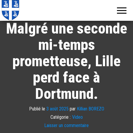
Echos de
Information
locale de
Martinique
Martinique
Malgré une seconde
mi-temps
prometteuse, Lille
perd face à
Dortmund.
Publié le
3 août 2025
par
Killian BOREZO
Catégorie :
Video
Laisser un commentaire