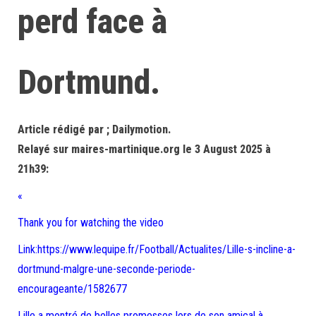
perd face à
Dortmund.
Article rédigé par ; Dailymotion.
Relayé sur maires-martinique.org le 3 August 2025 à
21h39:
«
Thank you for watching the video
Link:https://www.lequipe.fr/Football/Actualites/Lille-s-incline-a-
dortmund-malgre-une-seconde-periode-
encourageante/1582677
Lille a montré de belles promesses lors de son amical à