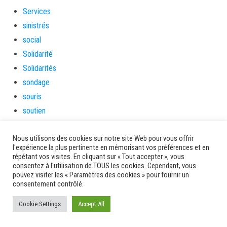
Services
sinistrés
social
Solidarité
Solidarités
sondage
souris
soutien
soutienàlaparentalité
Nous utilisons des cookies sur notre site Web pour vous offrir
Spectacle
l'expérience la plus pertinente en mémorisant vos préférences et en
Sport
répétant vos visites. En cliquant sur « Tout accepter », vous
consentez à l'utilisation de TOUS les cookies. Cependant, vous
Sports de nature
pouvez visiter les « Paramètres des cookies » pour fournir un
stage
consentement contrôlé.
Survie
Cookie Settings
Accept All
tambour
tambours