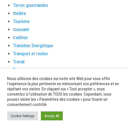
Terres gourmandes
théâtre
Tourisme
toussaint
tradition
Transition Energétique
Transport et routes
Travail
Travaux
Travaux THD
Nous utilisons des cookies sur notre site Web pour vous offrir
l'expérience la plus pertinente en mémorisant vos préférences et en
travaux utiles
répétant vos visites. En cliquant sur « Tout accepter », vous
TSUNAMI
consentez à l'utilisation de TOUS les cookies. Cependant, vous
pouvez visiter les « Paramètres des cookies » pour fournir un
TZCLD
consentement contrôlé.
uncategorized
Cookie Settings
Accept All
Venir en Martinique
Video