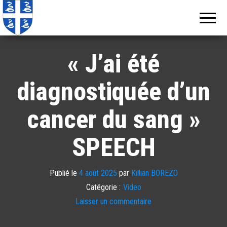
Echos de
Information
locale de
Martinique
Martinique
« J’ai été
diagnostiquée d’un
cancer du sang »
SPEECH
Publié le
4 août 2025
par
Killian BOREZO
Catégorie :
Video
Laisser un commentaire