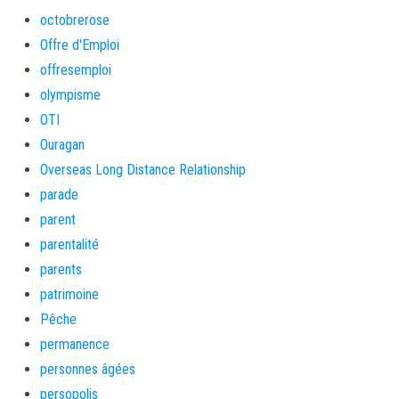
octobrerose
Offre d'Emploi
offresemploi
olympisme
OTI
Ouragan
Overseas Long Distance Relationship
parade
parent
parentalité
parents
patrimoine
Pêche
permanence
personnes âgées
persopolis