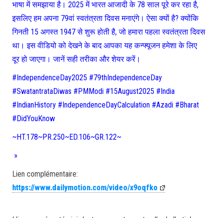
भाषा में समझाया है। 2025 में भारत आजादी के 78 साल पूरे कर रहा है,
इसलिए हम अपना 79वां स्वतंत्रता दिवस मनाएंगे। ऐसा क्यों है? क्योंकि
गिनती 15 अगस्त 1947 से शुरू होती है, जो हमारा पहला स्वतंत्रता दिवस
था। इस वीडियो को देखने के बाद आपका यह कन्फ्यूजन हमेशा के लिए
दूर हो जाएगा। जानें सही तरीका और शेयर करें।
#IndependenceDay2025 #79thIndependenceDay
#SwatantrataDiwas #PMModi #15August2025 #India
#IndianHistory #IndependenceDayCalculation #Azadi #Bharat
#DidYouKnow
~HT.178~PR.250~ED.106~GR.122~
»
Lien complémentaire:
https://www.dailymotion.com/video/x9oqfko