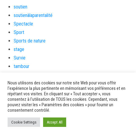
soutien
soutienàlaparentalité
Spectacle
Sport
Sports de nature
stage
Survie
tambour
tambours
Nous utilisons des cookies sur notre site Web pour vous offrir
tempetetropicale
l'expérience la plus pertinente en mémorisant vos préférences et en
Terres de patrimoine et de culture
répétant vos visites. En cliquant sur « Tout accepter », vous
consentez à l'utilisation de TOUS les cookies. Cependant, vous
Terres gourmandes
pouvez visiter les « Paramètres des cookies » pour fournir un
théâtre
consentement contrôlé.
Tourisme
Cookie Settings
Accept All
toussaint
tradition