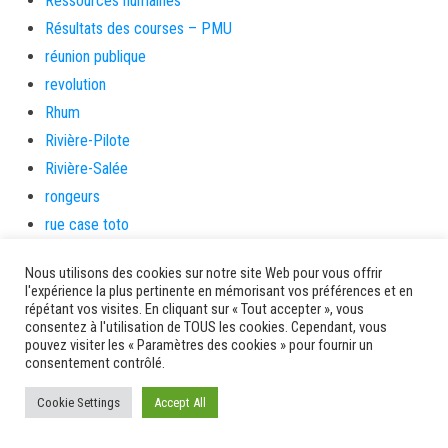
Ressources humaines
Résultats des courses – PMU
réunion publique
revolution
Rhum
Rivière-Pilote
Rivière-Salée
rongeurs
rue case toto
Saint-Esprit
Nous utilisons des cookies sur notre site Web pour vous offrir
Saint-Pierre
l'expérience la plus pertinente en mémorisant vos préférences et en
Sainte-Marie
répétant vos visites. En cliquant sur « Tout accepter », vous
consentez à l'utilisation de TOUS les cookies. Cependant, vous
santé
pouvez visiter les « Paramètres des cookies » pour fournir un
consentement contrôlé.
Santé et prévention
Saveurs artisanes
Cookie Settings
Accept All
Schœlcher