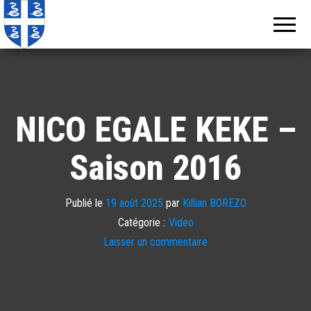
Echos de
Information
locale de
Martinique
Martinique
NICO EGALE KEKE –
Saison 2016
Publié le
19 août 2025
par
Killian BOREZO
Catégorie :
Video
Laisser un commentaire