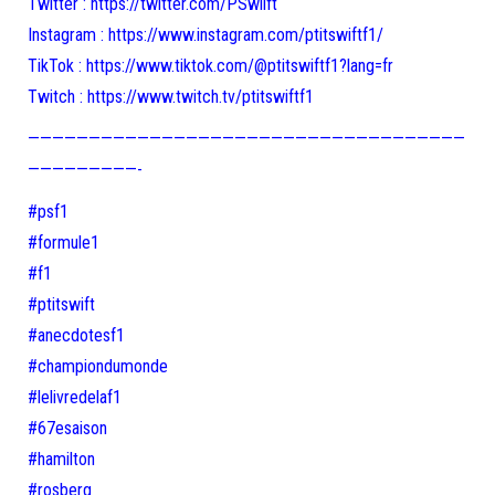
Twitter : https://twitter.com/PSwiift
Instagram : https://www.instagram.com/ptitswiftf1/
TikTok : https://www.tiktok.com/@ptitswiftf1?lang=fr
Twitch : https://www.twitch.tv/ptitswiftf1
————————————————————————————————————
—————————-
#psf1
#formule1
#f1
#ptitswift
#anecdotesf1
#championdumonde
#lelivredelaf1
#67esaison
#hamilton
#rosberg