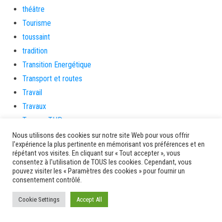
théâtre
Tourisme
toussaint
tradition
Transition Energétique
Transport et routes
Travail
Travaux
Travaux THD
travaux utiles
Nous utilisons des cookies sur notre site Web pour vous offrir
l'expérience la plus pertinente en mémorisant vos préférences et en
TSUNAMI
répétant vos visites. En cliquant sur « Tout accepter », vous
TZCLD
consentez à l'utilisation de TOUS les cookies. Cependant, vous
pouvez visiter les « Paramètres des cookies » pour fournir un
uncategorized
consentement contrôlé.
Venir en Martinique
Cookie Settings
Accept All
Video
vidététladjéko