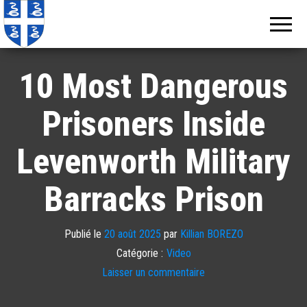
Echos de
Information
locale de
Martinique
Martinique
10 Most Dangerous
Prisoners Inside
Levenworth Military
Barracks Prison
Publié le
20 août 2025
par
Killian BOREZO
Catégorie :
Video
Laisser un commentaire