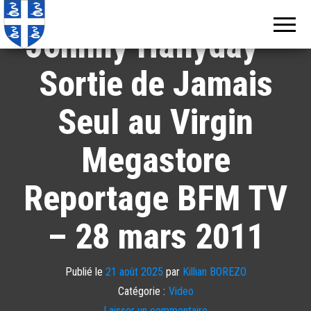
Echos de
Information
locale de
Martinique
Johnny Hallyday –
Martinique
Sortie de Jamais
Seul au Virgin
Megastore
Reportage BFM TV
– 28 mars 2011
Publié le
21 août 2025
par
Killian BOREZO
Catégorie :
Video
Laisser un commentaire