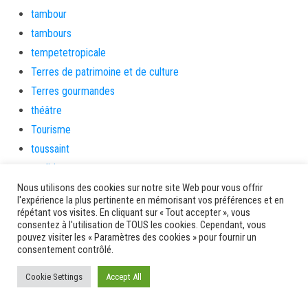
tambour
tambours
tempetetropicale
Terres de patrimoine et de culture
Terres gourmandes
théâtre
Tourisme
toussaint
tradition
Transition Energétique
Nous utilisons des cookies sur notre site Web pour vous offrir
l'expérience la plus pertinente en mémorisant vos préférences et en
Transport et routes
répétant vos visites. En cliquant sur « Tout accepter », vous
consentez à l'utilisation de TOUS les cookies. Cependant, vous
Travail
pouvez visiter les « Paramètres des cookies » pour fournir un
Travaux
consentement contrôlé.
Travaux THD
Cookie Settings
Accept All
travaux utiles
TSUNAMI