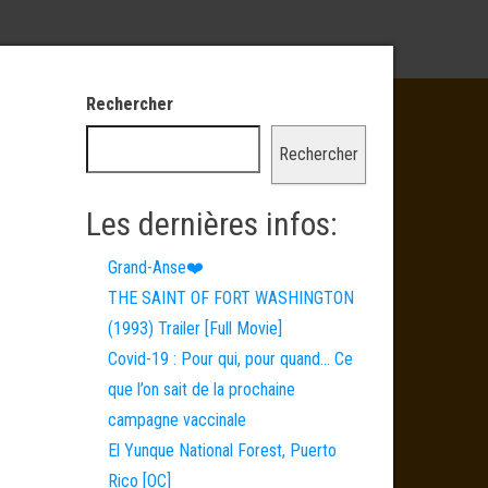
Rechercher
Rechercher
Les dernières infos:
Grand-Anse❤️
THE SAINT OF FORT WASHINGTON
(1993) Trailer [Full Movie]
Covid-19 : Pour qui, pour quand… Ce
que l’on sait de la prochaine
campagne vaccinale
El Yunque National Forest, Puerto
Rico [OC]