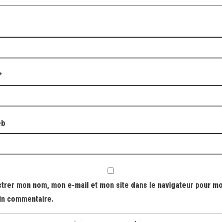
*
eb
strer mon nom, mon e-mail et mon site dans le navigateur pour m
in commentaire.