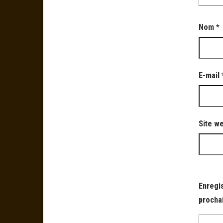
Nom
*
E-mail
Site w
Enregi
procha