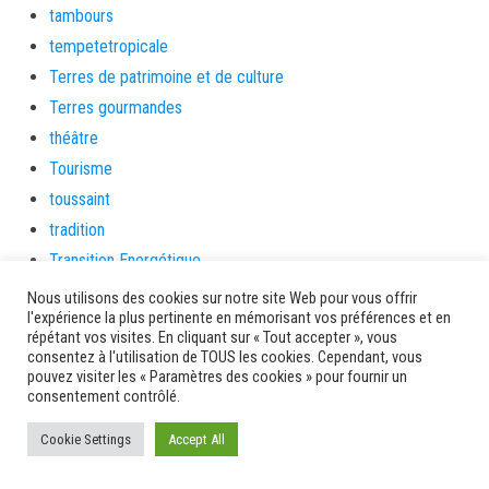
tambours
tempetetropicale
Terres de patrimoine et de culture
Terres gourmandes
théâtre
Tourisme
toussaint
tradition
Transition Energétique
Transport et routes
Nous utilisons des cookies sur notre site Web pour vous offrir
l'expérience la plus pertinente en mémorisant vos préférences et en
Travail
répétant vos visites. En cliquant sur « Tout accepter », vous
Travaux
consentez à l'utilisation de TOUS les cookies. Cependant, vous
pouvez visiter les « Paramètres des cookies » pour fournir un
Travaux THD
consentement contrôlé.
travaux utiles
Cookie Settings
Accept All
TSUNAMI
TZCLD