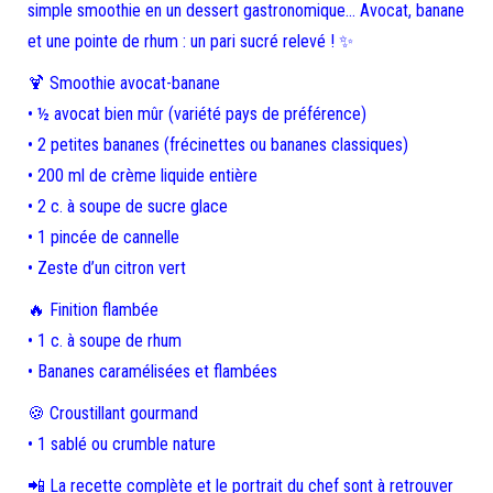
simple smoothie en un dessert gastronomique… Avocat, banane
et une pointe de rhum : un pari sucré relevé ! ✨
🍹 Smoothie avocat-banane
•⁠ ⁠½ avocat bien mûr (variété pays de préférence)
•⁠ ⁠2 petites bananes (frécinettes ou bananes classiques)
•⁠ ⁠200 ml de crème liquide entière
•⁠ ⁠2 c. à soupe de sucre glace
•⁠ ⁠1 pincée de cannelle
•⁠ ⁠Zeste d’un citron vert
🔥 Finition flambée
•⁠ ⁠1 c. à soupe de rhum
•⁠ ⁠Bananes caramélisées et flambées
🍪 Croustillant gourmand
•⁠ ⁠1 sablé ou crumble nature
📲 La recette complète et le portrait du chef sont à retrouver