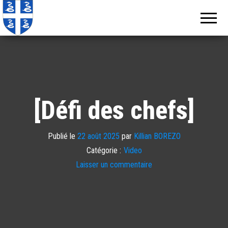
Echos de
Information
locale de
Martinique
Martinique
[Défi des chefs]
Publié le
22 août 2025
par
Killian BOREZO
Catégorie :
Video
Laisser un commentaire