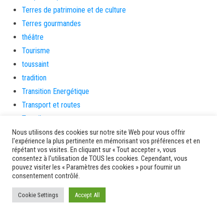
Terres de patrimoine et de culture
Terres gourmandes
théâtre
Tourisme
toussaint
tradition
Transition Energétique
Transport et routes
Travail
Travaux
Nous utilisons des cookies sur notre site Web pour vous offrir
l'expérience la plus pertinente en mémorisant vos préférences et en
Travaux THD
répétant vos visites. En cliquant sur « Tout accepter », vous
consentez à l'utilisation de TOUS les cookies. Cependant, vous
travaux utiles
pouvez visiter les « Paramètres des cookies » pour fournir un
TSUNAMI
consentement contrôlé.
TZCLD
Cookie Settings
Accept All
uncategorized
Venir en Martinique