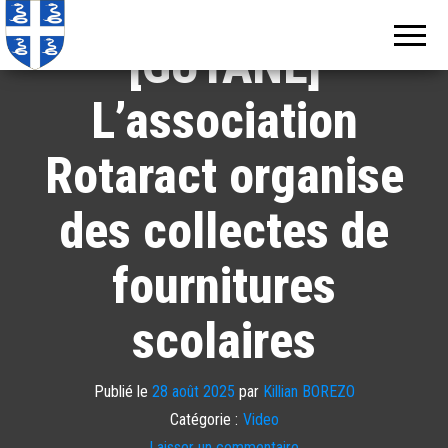
Echos de
Information
locale de
Martinique
[GUYANE]
Martinique
L’association
Rotaract organise
des collectes de
fournitures
scolaires
Publié le
28 août 2025
par
Killian BOREZO
Catégorie :
Video
Laisser un commentaire