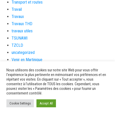
Transport et routes
Travail
Travaux
Travaux THD
travaux utiles
TSUNAMI
TZCLD
uncategorized
Venir en Martinique
Video
Nous utilisons des cookies sur notre site Web pour vous offrir
vidététladjéko
l'expérience la plus pertinente en mémorisant vos préférences et en
répétant vos visites. En cliquant sur « Tout accepter », vous
Vie Municipale
consentez à l'utilisation de TOUS les cookies. Cependant, vous
Viechere
pouvez visiter les « Paramètres des cookies » pour fournir un
consentement contrôlé.
vigilanceROUGE
Village artisanal
Cookie Settings
Accept All
Village artisanal et commercial