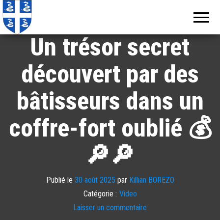
Echos de
Information
locale de
Martinique
Martinique
Un trésor secret
découvert par des
bâtisseurs dans un
coffre-fort oublié 💰
🔎🔎
Publié le
30 août 2025
par
Killian BOREZO
Catégorie :
Video
Laisser un commentaire