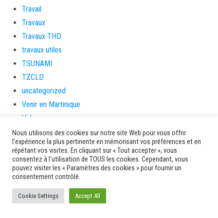
Travail
Travaux
Travaux THD
travaux utiles
TSUNAMI
TZCLD
uncategorized
Venir en Martinique
Video
vidététladjéko
Nous utilisons des cookies sur notre site Web pour vous offrir
l'expérience la plus pertinente en mémorisant vos préférences et en
Vie Municipale
répétant vos visites. En cliquant sur « Tout accepter », vous
Viechere
consentez à l'utilisation de TOUS les cookies. Cependant, vous
pouvez visiter les « Paramètres des cookies » pour fournir un
vigilanceROUGE
consentement contrôlé.
Village artisanal
Cookie Settings
Accept All
Village artisanal et commercial
ville de la trinité