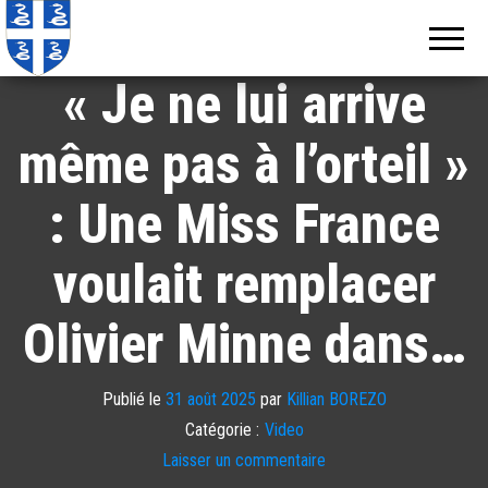
Echos de
Information
locale de
Martinique
Martinique
« Je ne lui arrive
même pas à l’orteil »
: Une Miss France
voulait remplacer
Olivier Minne dans…
Publié le
31 août 2025
par
Killian BOREZO
Catégorie :
Video
Laisser un commentaire