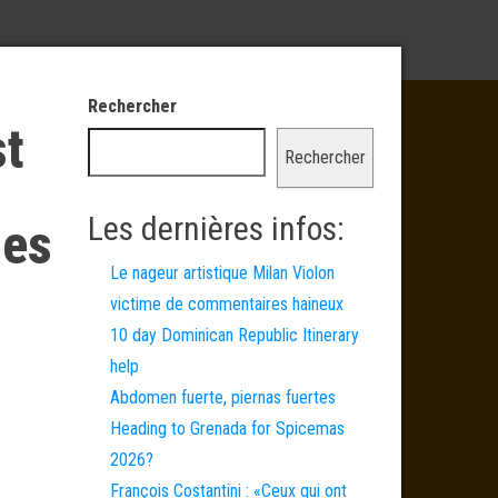
Rechercher
st
Rechercher
Les dernières infos:
nes
Le nageur artistique Milan Violon
victime de commentaires haineux
10 day Dominican Republic Itinerary
help
Abdomen fuerte, piernas fuertes
Heading to Grenada for Spicemas
2026?
François Costantini : «Ceux qui ont