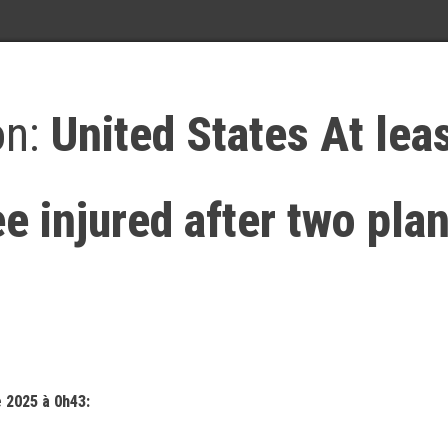
on:
United States At lea
e injured after two pla
 2025 à 0h43: