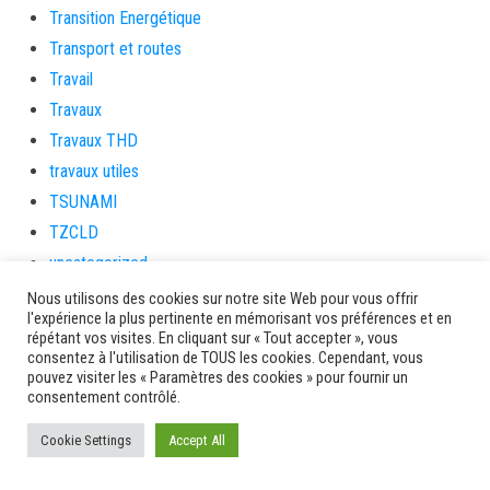
Transition Energétique
Transport et routes
Travail
Travaux
Travaux THD
travaux utiles
TSUNAMI
TZCLD
uncategorized
Venir en Martinique
Nous utilisons des cookies sur notre site Web pour vous offrir
l'expérience la plus pertinente en mémorisant vos préférences et en
Video
répétant vos visites. En cliquant sur « Tout accepter », vous
vidététladjéko
consentez à l'utilisation de TOUS les cookies. Cependant, vous
pouvez visiter les « Paramètres des cookies » pour fournir un
Vie Municipale
consentement contrôlé.
Viechere
Cookie Settings
Accept All
vigilanceROUGE
Village artisanal