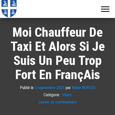
Echos de
Information
locale de
Martinique
Martinique
Moi Chauffeur De
Taxi Et Alors Si Je
Suis Un Peu Trop
Fort En FrançAis
Publié le
5 septembre 2025
par
Killian BOREZO
Catégorie :
Video
Laisser un commentaire