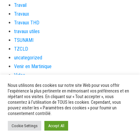
Travail
Travaux
Travaux THD
travaux utiles
TSUNAMI
TZCLD
uncategorized
Venir en Martinique
Video
vidététladjéko
Nous utilisons des cookies sur notre site Web pour vous offrir
l'expérience la plus pertinente en mémorisant vos préférences et en
Vie Municipale
répétant vos visites. En cliquant sur « Tout accepter », vous
Viechere
consentez à l'utilisation de TOUS les cookies. Cependant, vous
pouvez visiter les « Paramètres des cookies » pour fournir un
vigilanceROUGE
consentement contrôlé.
Village artisanal
Cookie Settings
Accept All
Village artisanal et commercial
ville de la trinité