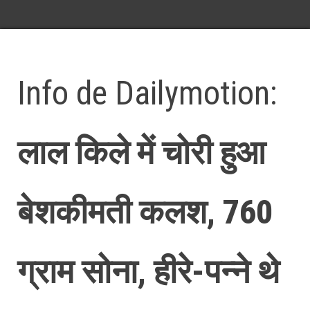
Info de Dailymotion:
लाल किले में चोरी हुआ
बेशकीमती कलश, 760
ग्राम सोना, हीरे-पन्ने थे