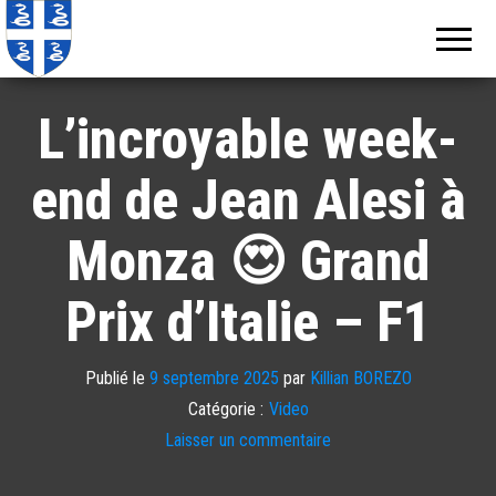
Echos de
Information
locale de
Martinique
Martinique
L’incroyable week-
end de Jean Alesi à
Monza 😍 Grand
Prix d’Italie – F1
Publié le
9 septembre 2025
par
Killian BOREZO
Catégorie :
Video
Laisser un commentaire