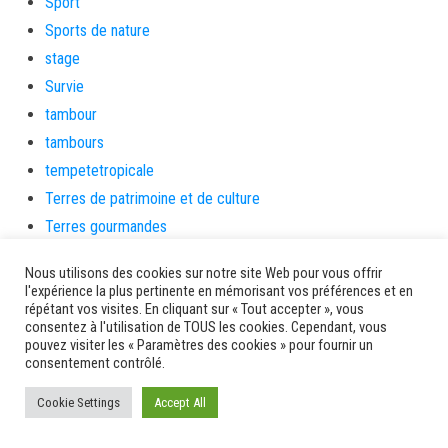
Sport
Sports de nature
stage
Survie
tambour
tambours
tempetetropicale
Terres de patrimoine et de culture
Terres gourmandes
théâtre
Nous utilisons des cookies sur notre site Web pour vous offrir
Tourisme
l'expérience la plus pertinente en mémorisant vos préférences et en
répétant vos visites. En cliquant sur « Tout accepter », vous
toussaint
consentez à l'utilisation de TOUS les cookies. Cependant, vous
tradition
pouvez visiter les « Paramètres des cookies » pour fournir un
consentement contrôlé.
Transition Energétique
Transport et routes
Cookie Settings
Accept All
Travail