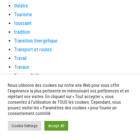
théâtre
Tourisme
toussaint
tradition
Transition Energétique
Transport et routes
Travail
Travaux
Travaux THD
travaux utiles
Nous utilisons des cookies sur notre site Web pour vous offrir
l'expérience la plus pertinente en mémorisant vos préférences et en
TSUNAMI
répétant vos visites. En cliquant sur « Tout accepter », vous
TZCLD
consentez à l'utilisation de TOUS les cookies. Cependant, vous
pouvez visiter les « Paramètres des cookies » pour fournir un
uncategorized
consentement contrôlé.
Venir en Martinique
Cookie Settings
Accept All
Video
vidététladjéko