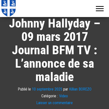
Echos de
Information
locale de
Martinique
Martinique
Johnny Hallyday –
09 mars 2017
Journal BFM TV :
L’annonce de sa
maladie
Publié le
10 septembre 2025
par
Killian BOREZO
Catégorie :
Video
Laisser un commentaire