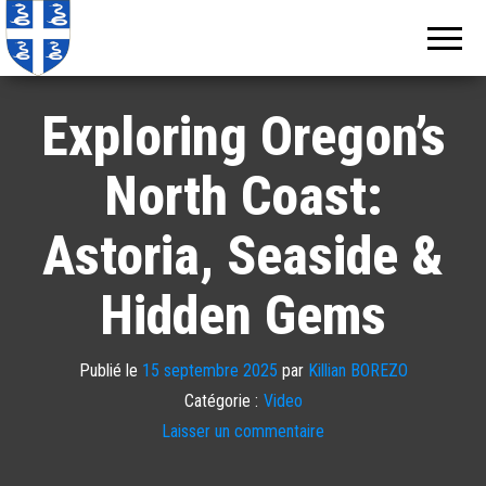
Echos de
Information
locale de
Martinique
Martinique
Exploring Oregon’s
North Coast:
Astoria, Seaside &
Hidden Gems
Publié le
15 septembre 2025
par
Killian BOREZO
Catégorie :
Video
Laisser un commentaire