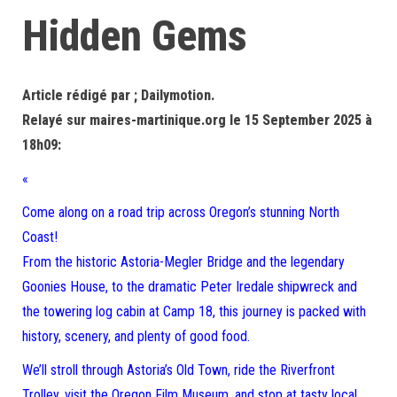
Hidden Gems
Article rédigé par ; Dailymotion.
Relayé sur maires-martinique.org le 15 September 2025 à
18h09:
«
Come along on a road trip across Oregon’s stunning North
Coast!
From the historic Astoria-Megler Bridge and the legendary
Goonies House, to the dramatic Peter Iredale shipwreck and
the towering log cabin at Camp 18, this journey is packed with
history, scenery, and plenty of good food.
We’ll stroll through Astoria’s Old Town, ride the Riverfront
Trolley, visit the Oregon Film Museum, and stop at tasty local