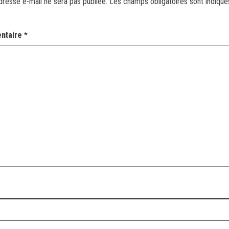
dresse e-mail ne sera pas publiée.
Les champs obligatoires sont indiqu
ntaire
*