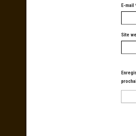
E-mail
Site w
Enregi
procha