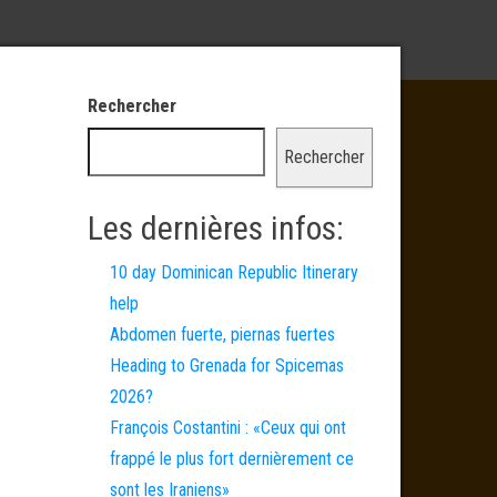
Rechercher
Rechercher
Les dernières infos:
10 day Dominican Republic Itinerary
help
Abdomen fuerte, piernas fuertes
Heading to Grenada for Spicemas
2026?
François Costantini : «Ceux qui ont
frappé le plus fort dernièrement ce
sont les Iraniens»