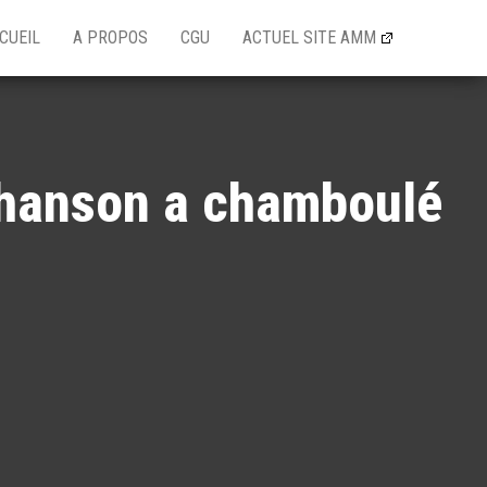
CUEIL
A PROPOS
CGU
ACTUEL SITE AMM
 chanson a chamboulé