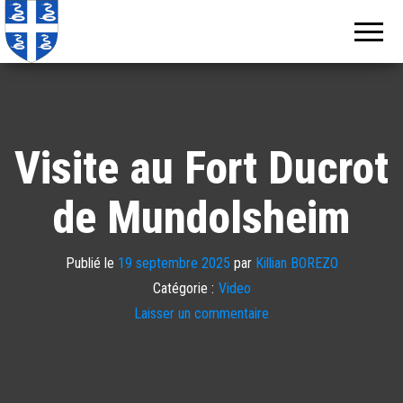
Echos de
Information
locale de
Martinique
Martinique
Visite au Fort Ducrot
de Mundolsheim
Publié le
19 septembre 2025
par
Killian BOREZO
Catégorie :
Video
Laisser un commentaire