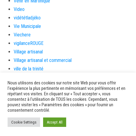
Venir en Martinique
Video
vidététladjéko
Vie Municipale
Viechere
vigilanceROUGE
Village artisanal
Village artisanal et commercial
ville de la trinité
villedelesansesdarlet
Nous utilisons des cookies sur notre site Web pour vous offrir
voiles
l'expérience la plus pertinente en mémorisant vos préférences et en
répétant vos visites. En cliquant sur « Tout accepter », vous
voitures en papier
consentez à l'utilisation de TOUS les cookies. Cependant, vous
vote
pouvez visiter les « Paramètres des cookies » pour fournir un
consentement contrôlé.
Yolibébé
Cookie Settings
Accept All
Ancien site AMM