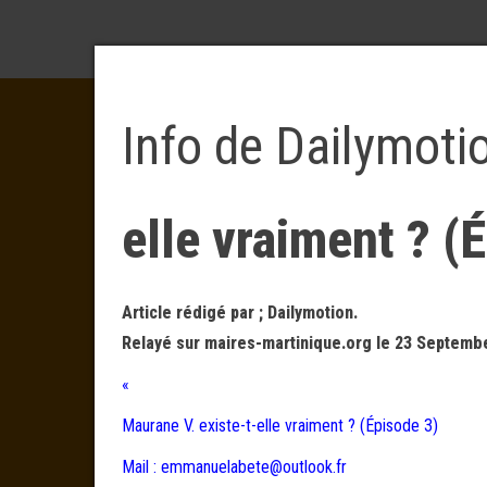
Info de Dailymoti
elle vraiment ? (
Article rédigé par ; Dailymotion.
Relayé sur maires-martinique.org le 23 Septembe
«
Maurane V. existe-t-elle vraiment ? (Épisode 3)
Mail : emmanuelabete@outlook.fr