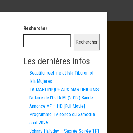
Rechercher
Rechercher
Les dernières infos:
Beautiful reef life at Isla Tiburon of
Isla Mujeres
LA MARTINIQUE AUX MARTINIQUAIS:
l’affaire de l’O.J.A.M. (2012) Bande
Annonce VF – HD [Full Movie]
Programme TV soirée du Samedi 8
août 2026
Johnny Hallyday – Sacrée Soirée TF1