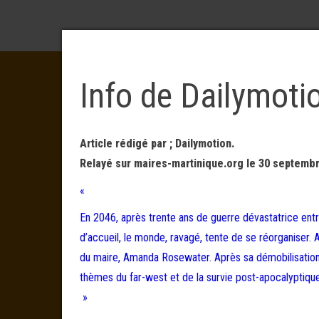
Info de Dailymoti
Article rédigé par ; Dailymotion.
Relayé sur maires-martinique.org le 30 septembr
«
En 2046, après trente ans de guerre dévastatrice entr
d’accueil, le monde, ravagé, tente de se réorganiser. 
du maire, Amanda Rosewater. Après sa démobilisation, 
thèmes du far-west et de la survie post-apocalyptique
»