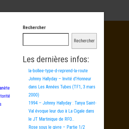
Rechercher
Rechercher
Les dernières infos:
la-bollee-type-d-reprend-la-route
Johnny Hallyday – Invité d’Honneur
dans Les Années Tubes (TF1, 3 mars
lanète
2000)
torité
1994 – Johnny Hallyday : Tanya Saint-
s
Val évoque leur duo à La Cigale dans
le JT Martinique de RFO…
Rose sous le givre – Partie 1/2