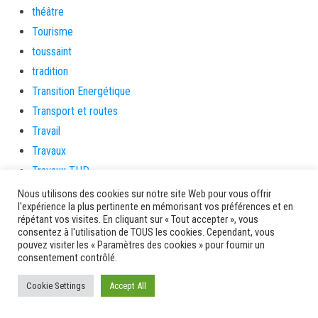
théâtre
Tourisme
toussaint
tradition
Transition Energétique
Transport et routes
Travail
Travaux
Travaux THD
travaux utiles
Nous utilisons des cookies sur notre site Web pour vous offrir
l'expérience la plus pertinente en mémorisant vos préférences et en
TSUNAMI
répétant vos visites. En cliquant sur « Tout accepter », vous
TZCLD
consentez à l'utilisation de TOUS les cookies. Cependant, vous
pouvez visiter les « Paramètres des cookies » pour fournir un
uncategorized
consentement contrôlé.
Venir en Martinique
Cookie Settings
Accept All
Video
vidététladjéko