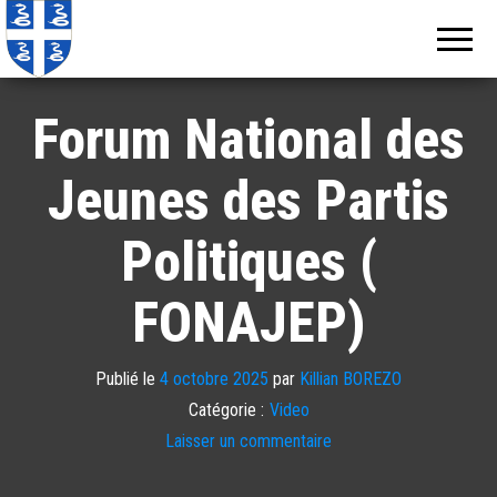
Echos de
Information
locale de
Martinique
Martinique
Forum National des
Jeunes des Partis
Politiques (
FONAJEP)
Publié le
4 octobre 2025
par
Killian BOREZO
Catégorie :
Video
Laisser un commentaire