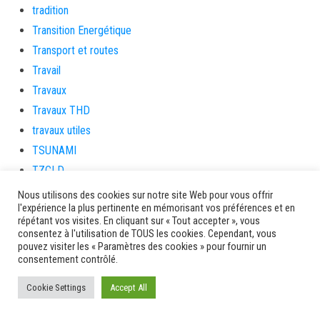
tradition
Transition Energétique
Transport et routes
Travail
Travaux
Travaux THD
travaux utiles
TSUNAMI
TZCLD
uncategorized
Nous utilisons des cookies sur notre site Web pour vous offrir
l'expérience la plus pertinente en mémorisant vos préférences et en
Venir en Martinique
répétant vos visites. En cliquant sur « Tout accepter », vous
Video
consentez à l'utilisation de TOUS les cookies. Cependant, vous
pouvez visiter les « Paramètres des cookies » pour fournir un
vidététladjéko
consentement contrôlé.
Vie Municipale
Cookie Settings
Accept All
Viechere
vigilanceROUGE