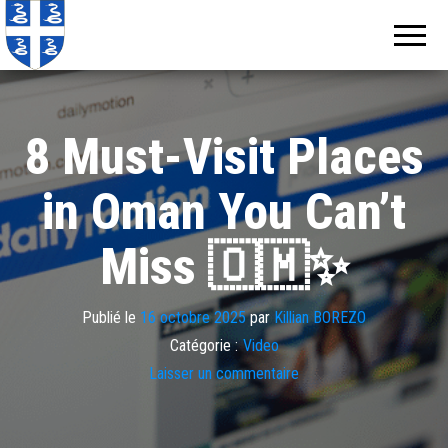
Echos de
Information
locale de
Martinique
Martinique
8 Must-Visit Places
in Oman You Can’t
Miss 🇴🇲✨
Publié le
16 octobre 2025
par
Killian BOREZO
Catégorie :
Video
Laisser un commentaire