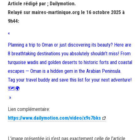
Article rédigé par ; Dailymotion.
Relayé sur maires-martinique.org le 16 octobre 2025 à
9h44:
«
Planning a trip to Oman or just discovering its beauty? Here are
8 breathtaking destinations you absolutely shouldn’t miss! From
turquoise wadis and golden deserts to historic forts and coastal
escapes — Oman is a hidden gem in the Arabian Peninsula.
Tag your travel buddy and save this list for your next adventure!
🗺️🌍
»
Lien complémentaire:
https://www.dailymotion.com/video/x9s7bks
L’image présentée ici n’est pas exactement celle de l’article